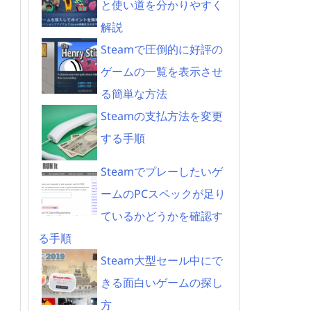
と使い道を分かりやすく
解説
Steamで圧倒的に好評の
ゲームの一覧を表示させ
る簡単な方法
Steamの支払方法を変更
する手順
Steamでプレーしたいゲ
ームのPCスペックが足り
ているかどうかを確認す
る手順
Steam大型セール中にで
きる面白いゲームの探し
ま
方