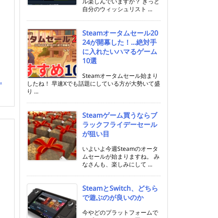
ル楽しんでいますか？ きっと
自分のウィッシュリスト ...
Steamオータムセール20
24が開幕した！…絶対手
に入れたいハマるゲーム
10選
Steamオータムセール始まり
.
したね！ 早速Xでも話題にしている方が大勢いて盛
り ...
Steamゲーム買うならブ
ラックフライデーセール
が狙い目
いよいよ今週Steamのオータ
ムセールが始まりますね。 み
なさんも、楽しみにして ...
SteamとSwitch、どちら
で遊ぶのが良いのか
今やどのプラットフォームで