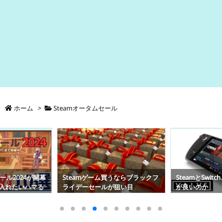
ホーム
>
Steamオータムセール
うならブラックフ
SteamとSwitch、どちらで遊ぶの
Steamの障害
が狙い目
が良いのか
のシステムかサ
る