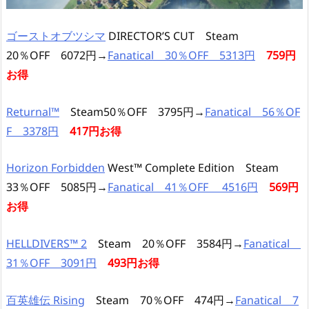
ゴーストオブツシマ
DIRECTOR’S CUT Steam
20％OFF 6072円→
Fanatical 30％OFF 5313円
759円
お得
Returnal™
Steam50％OFF 3795円→
Fanatical 56％OF
F 3378円
417円お得
Horizon Forbidden
West™ Complete Edition Steam
33％OFF 5085円→
Fanatical 41％OFF 4516円
569円
お得
HELLDIVERS™ 2
Steam 20％OFF 3584円→
Fanatical
31％OFF 3091円
493円お得
百英雄伝 Rising
Steam 70％OFF 474円→
Fanatical 7