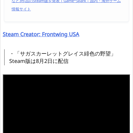
など3作品のSteam版を発表 | Game*Spark – 国内・海外ゲーム
情報サイト
Steam Creator: Frontwing USA
・「サガスカーレットグレイス緋色の野望」
Steam版は8月2日に配信