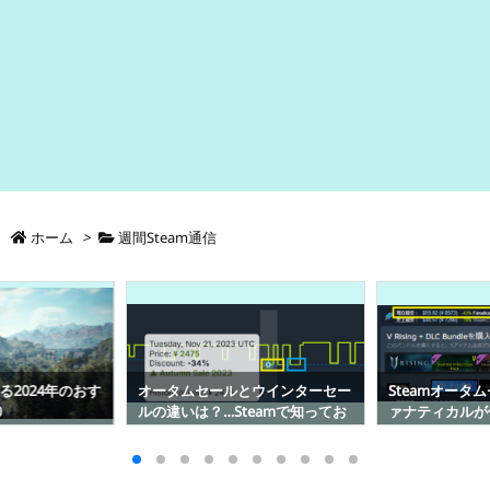
ホーム
>
週間Steam通信
る2024年のおす
オータムセールとウインターセー
Steamオータ
0
ルの違いは？…Steamで知ってお
ァナティカルが
きたいこと