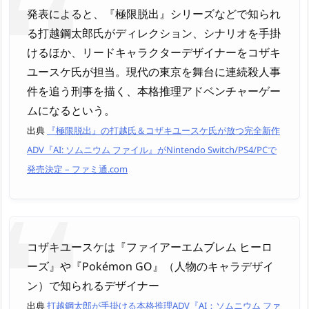
発表によると、『極限脱出』シリーズなどで知られ
る打越鋼太郎氏がディレクション、シナリオを手掛
けるほか、リードキャラクターデザイナーをコザキ
ユースケ氏が担当。現代の東京を舞台に連続殺人事
件を追う刑事を描く、本格推理アドベンチャーゲー
ムになるという。
出典
『極限脱出』の打越氏＆コザキユースケ氏が放つ完全新作
ADV『AI: ソムニウム ファイル』がNintendo Switch/PS4/PCで
発売決定 – ファミ通.com
コザキユースケは『ファイアーエムブレム ヒーロ
ーズ』や『Pokémon GO』（人物のキャラデザイ
ン）で知られるデザイナー
出典
打越鋼太郎が手掛ける本格推理ADV『AI：ソムニウム ファ