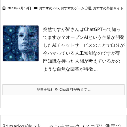
2023年2月19日
おすすめRPG
,
おすすめゲーム〇選
,
おすすめ外部サイト
突然ですが皆さんはChatGPTって知っ
てますか？
オープンAIという企業が開発
したAIチャットサービスのことで自分が
今ハマっている人工知能なのですが
専
門知識を持った人間が考えているかの
ような自然な回答が特徴 ...
記事を読む
ChatGPTが教えて ...
3dmarkの使い方……ベンチマーク（スコア）測定で