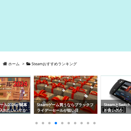
ホーム
>
Steamおすすめランキング
ール2024が開幕
Steamゲーム買うならブラックフ
SteamとSwi
入れたいハマる
ライデーセールが狙い目
が良いのか