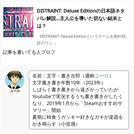
DISTRAINT: Deluxe Editionの日本語ネタ
バレ解説…主人公を導いた切ない結末と
は？
DISTRAINT: Deluxe Editionというゲームを第81回
目のワン ...
記事を書いてる人プロフ
名前：文字・書き次郎（通称
ユーロ
）
文字書き書き年数10年（2023年）
しばらく書き書きから遠ざかっていたが
ユーロ
Youtubeで実況するうち書き書きがしたく
なり、2019年1月から「Steamおすすめサ
マリー」開始
夏期に柿食うガッキー好きなガキが楽器を
かき鳴らす（小並感）