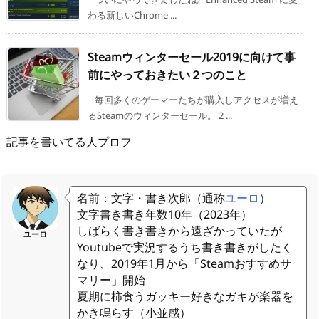
わる新しいChrome ...
Steamウィンターセール2019に向けて事
前にやっておきたい２つのこと
毎回多くのゲーマーたちが購入しアクセスが増え
るSteamのウィンターセール。 2 ...
記事を書いてる人プロフ
名前：文字・書き次郎（通称
ユーロ
）
文字書き書き年数10年（2023年）
しばらく書き書きから遠ざかっていたが
ユーロ
Youtubeで実況するうち書き書きがしたく
なり、2019年1月から「Steamおすすめサ
マリー」開始
夏期に柿食うガッキー好きなガキが楽器を
かき鳴らす（小並感）