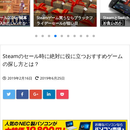
うならブラックフ
SteamとSwitch、どちらで遊ぶの
Steamの障害
が狙い目
が良いのか
のシステムかサ
る
Steamのセール時に絶対に役に立つおすすめゲーム
の探し方とは？
2019年2月16日
2019年6月25日