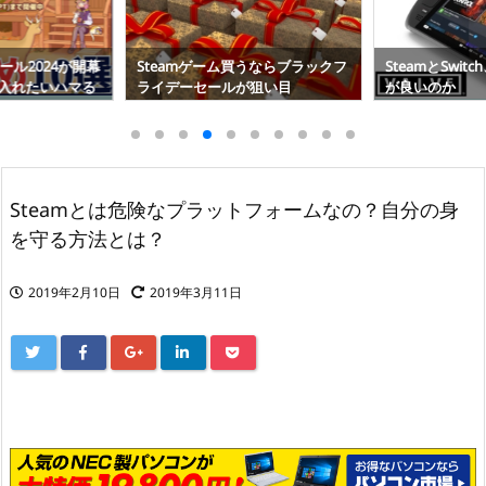
うならブラックフ
SteamとSwitch、どちらで遊ぶの
Steamの障害
が狙い目
が良いのか
のシステムかサ
る
Steamとは危険なプラットフォームなの？自分の身
を守る方法とは？
2019年2月10日
2019年3月11日