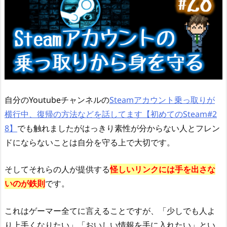
自分のYoutubeチャンネルの
Steamアカウント乗っ取りが
横行中、復帰の方法などを話してます【初めてのSteam#2
8】
でも触れましたがはっきり素性が分からない人とフレン
ドにならないことは自分を守る上で大切です。
そしてそれらの人が提供する
怪しいリンクには手を出さな
いのが鉄則
です。
これはゲーマー全てに言えることですが、「少しでも人よ
り上手くなりたい」「おいしい情報を手に入れたい」とい