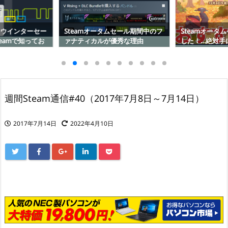
とウインターセー
Steamオータムセール期間中のフ
Steamオータム
eamで知ってお
ァナティカルが優秀な理由
した！…絶対手
ゲーム10選
週間Steam通信#40（2017年7月8日～7月14日）
2017年7月14日
2022年4月10日