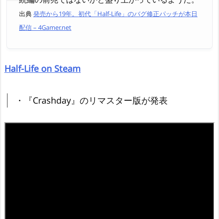
出典
発売から19年。初代「Half-Life」のバグ修正パッチが本日
配信 – 4Gamer.net
Half-Life on Steam
・『Crashday』のリマスター版が発表