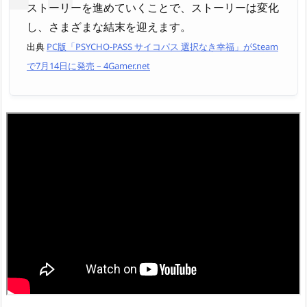
ストーリーを進めていくことで、ストーリーは変化
し、さまざまな結末を迎えます。
出典
PC版「PSYCHO-PASS サイコパス 選択なき幸福」がSteam
で7月14日に発売 – 4Gamer.net