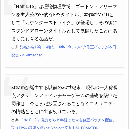
「Half-Life」は理論物理学博士ゴードン・フリーマ
ンを主人公のSF的なFPSタイトル。本作のMODと
して「カウンターストライク」が登場し，その後に
スタンドアローンタイトルとして展開したことはあ
まりにも有名な話だ。
出典
発売から19年。初代「Half-Life」のバグ修正パッチが本日
配信 – 4Gamer.net
Steamが誕生する以前の20世紀末、現代の一人称視
点アクションアドベンチャーゲームの基礎を築いた
同作は、今もまだ放置されることなくコミュニティ
の情熱とともに生き続けている。
出典
『Half-Life』発売から19年経った今も修正パッチを配信、
現代FPSの基礎を築いたValveの原点 | AUTOMATON