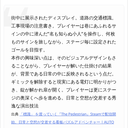
街中に展示されたディスプレイ。道路の交通標識。
工事現場の注意書き。プレイヤーは巷にあふれるサ
インの中に潜んだ”名も知らぬ小人”を操作し、何枚
ものサインを旅しながら、ステージ毎に設定された
ゴールを目指す。
本作の興味深い点は、そのビジュアルデザインもさ
ることながら、プレイヤーが解いた仕掛けの結果
が、背景である日常の中に反映されるという点だ。
ギミックを解除すると現実にある電灯に明かりがつ
き、錠が解かれ扉が開く。プレイヤーは更にステー
ジの奥深くへ歩を進める。日常と空想が交差する秀
逸な演出技法
出典
「標識」 を渡っていく『The Pedestrian』Steamで配信開
始。日常と空想が交差する看板パズルアドベンチャー | AUTO