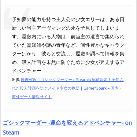
予知夢の能力を持つ主人公の少女エリーは、ある日
新しい当主アーヴィングの死を予見してしまいま
す。屋敷内にいる人物は、前当主の遺言で集められ
ていた霊媒師や謎の青年など、個性豊かなキャラク
ターばかり。彼らと交流し、屋敷を調べて情報を集
め、殺人計画を未然に防ぐために少女が奔走するア
ドベンチャー
出典
推理ADV『ゴシックマーダー』Steam版配信決定！予知さ
れた殺人計画を防ぐメイド少女の物語 | Game*Spark – 国内・
海外ゲーム情報サイト
ゴシックマーダー -運命を変えるアドベンチャー- on
Steam