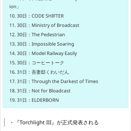
ion」
10.
30日：CODE SHIFTER
11.
30日：Ministry of Broadcast
12.
30日：The Pedestrian
13.
30日：Impossible Soaring
14.
30日：Model Railway Easily
15.
30日：コーヒートーク
16.
31日：吾妻邸くわいだん
17.
31日：Through the Darkest of Times
18.
31日：Not for Bloadcast
19.
31日：ELDERBORN
・『Torchlight III』が正式発表される