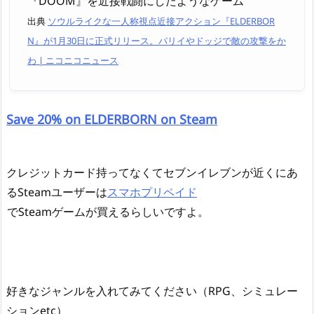
『DOOM』を近接戦闘にしたようなゲーム
出典
ソウルライクな一人称視点近接アクション『ELDERBOR
N』が1月30日に正式リリース。パリイやドッジで敵の攻撃をか
わ | ニコニコニュース
Save 20% on ELDERBORN on Steam
クレジットカード持ってなくてセブンイレブンが近くにあ
るSteamユーザーは
スマホプリペイド
でSteamゲームが買えるらしいですよ。
好きなジャンルを入れてみてください（RPG、シミュレー
ションetc）