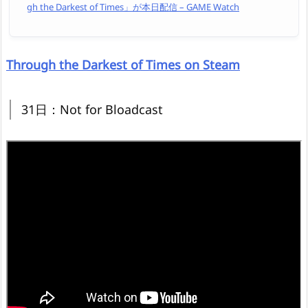
gh the Darkest of Times」が本日配信 – GAME Watch
Through the Darkest of Times on Steam
31日：Not for Bloadcast