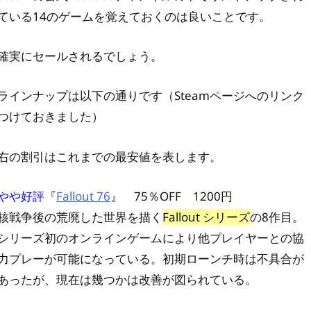
ている14のゲームを覚えておくのは良いことです。
確実にセールされるでしょう。
ラインナップは以下の通りです（Steamページへのリンク
つけておきました）
右の割引はこれまでの最安値を表します。
やや好評
『
Fallout 76
』 75％OFF 1200円
核戦争後の荒廃した世界を描く
Fallout シリーズ
の8作目。
シリーズ初のオンラインゲームにより他プレイヤーとの協
力プレーが可能になっている。初期ローンチ時は不具合が
あったが、現在は幾つかは改善が図られている。