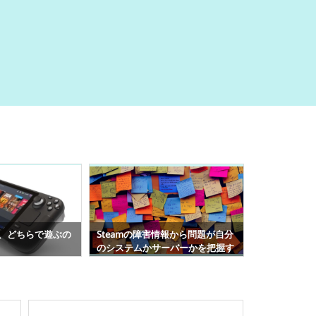
情報から問題が自分
Steamでドラクエ３が起動しない
Steamで発
ーバーかを把握す
時の対処方法
すめ新作ベス