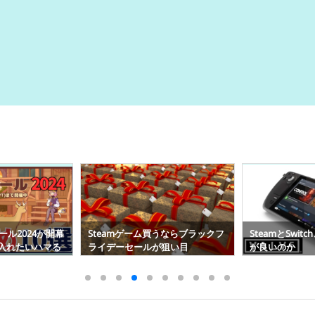
うならブラックフ
SteamとSwitch、どちらで遊ぶの
Steamの障害
狙い目
が良いのか
のシステムかサ
る