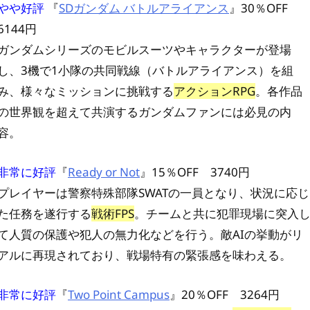
やや好評
『
SDガンダム バトルアライアンス
』30％OFF
6144円
ガンダムシリーズのモビルスーツやキャラクターが登場
し、3機で1小隊の共同戦線（バトルアライアンス）を組
み、様々なミッションに挑戦する
アクションRPG
。各作品
の世界観を超えて共演するガンダムファンには必見の内
容。
非常に好評
『
Ready or Not
』15％OFF 3740円
プレイヤーは警察特殊部隊SWATの一員となり、状況に応じ
た任務を遂行する
戦術FPS
。チームと共に犯罪現場に突入
て人質の保護や犯人の無力化などを行う。敵AIの挙動がリ
アルに再現されており、戦場特有の緊張感を味わえる。
非常に好評
『
Two Point Campus
』20％OFF 3264円