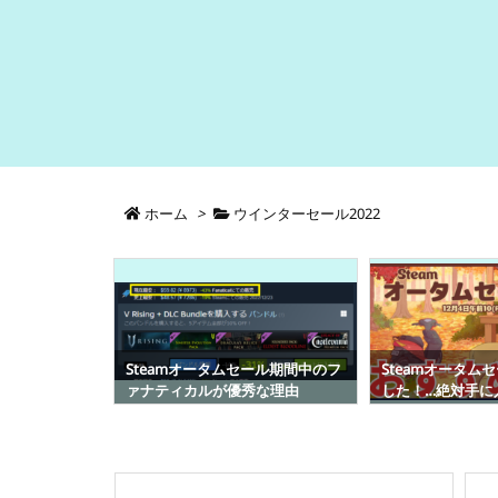
ホーム
>
ウインターセール2022
ール期間中のフ
Steamオータムセール2024が開幕
Steamゲーム買
な理由
した！…絶対手に入れたいハマる
ライデーセールが
ゲーム10選